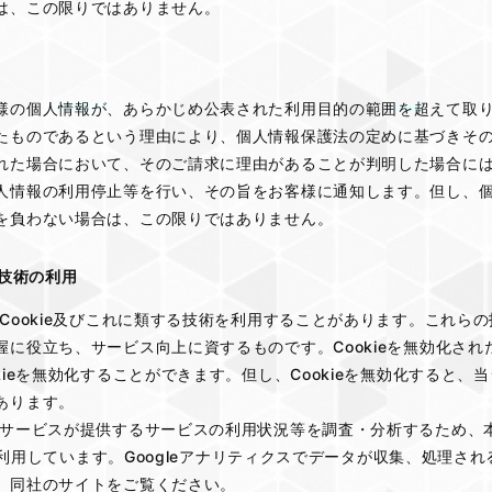
は、この限りではありません。
様の個人情報が、あらかじめ公表された利用目的の範囲を超えて取
たものであるという理由により、個人情報保護法の定めに基づきそ
れた場合において、そのご請求に理由があることが判明した場合に
人情報の利用停止等を行い、その旨をお客様に通知します。但し、
を負わない場合は、この限りではありません。
の技術の利用
Cookie及びこれに類する技術を利用することがあります。これら
に役立ち、サービス向上に資するものです。Cookieを無効化さ
kieを無効化することができます。但し、Cookieを無効化すると
あります。
サービスが提供するサービスの利用状況等を調査・分析するため、本サービ
スを利用しています。Googleアナリティクスでデータが収集、処理され
、同社のサイトをご覧ください。