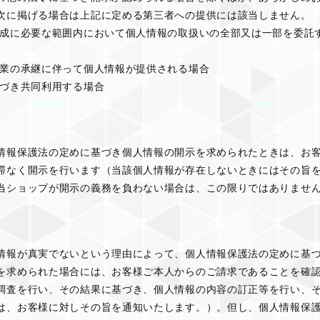
次に掲げる場合は上記に定める第三者への提供には該当しません。
達成に必要な範囲内において個人情報の取扱いの全部又は一部を委託
事業の承継に伴って個人情報が提供される場合
基づき共同利用する場合
情報保護法の定めに基づき個人情報の開示を求められたときは、お
滞なく開示を行います（当該個人情報が存在しないときにはその旨
当ショップが開示の義務を負わない場合は、この限りではありませ
情報が真実でないという理由によって、個人情報保護法の定めに基
を求められた場合には、お客様ご本人からのご請求であることを確
調査を行い、その結果に基づき、個人情報の内容の訂正等を行い、
は、お客様に対しその旨を通知いたします。）。但し、個人情報保